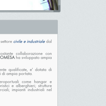
 settore
civile e industriale
dal
costante collaborazione con
COMESA
ha sviluppato ampia
nte qualificate, e' dotata di
li di ampia portata.
aeroportuali come hangar e
istici e alberghieri; strutture
iali; impianti industriali nel