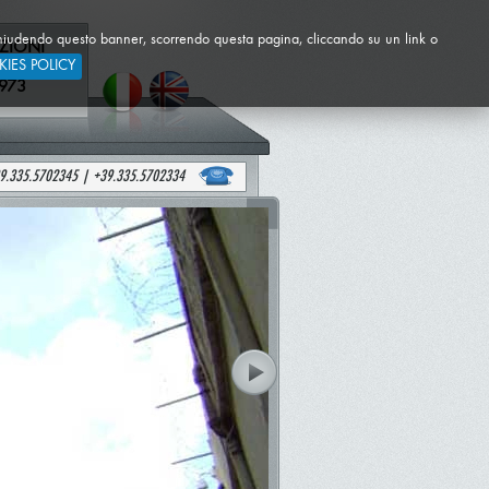
cy. Chiudendo questo banner, scorrendo questa pagina, cliccando su un link o
ZIONI
ICHE
IES POLICY
973
39.335.5702345 | +39.335.5702334