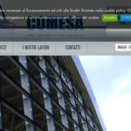
ookie necessari al funzionamento ed utili alle finalità illustrate nella cookie poli
COSTRU
a navigazione in altra maniera, acconsenti all'uso dei cookie.
Accetto
METALL
COOK
DAL 1
VIZI
I NOSTRI LAVORI
CONTATTI
Mobile +